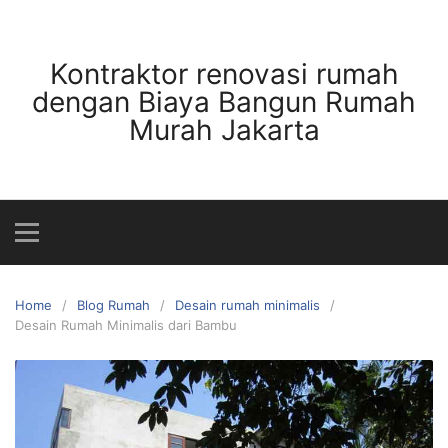
Skip
to
content
Kontraktor renovasi rumah
dengan Biaya Bangun Rumah
Murah Jakarta
Home
Blog Rumah
Desain rumah minimalis
Desain Rumah Minimalis dari Bambu