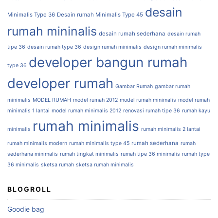
desain
Minimalis Type 36
Desain rumah Minimalis Type 45
rumah mininalis
desain rumah sederhana
desain rumah
tipe 36
desain rumah type 36
design rumah minimalis
design rumah minimalis
developer bangun rumah
type 36
developer rumah
Gambar Rumah
gambar rumah
minimalis
MODEL RUMAH
model rumah 2012
model rumah minimalis
model rumah
minimalis 1 lantai
model rumah minimalis 2012
renovasi rumah tipe 36
rumah kayu
rumah minimalis
minimalis
rumah minimalis 2 lantai
rumah sederhana
rumah minimalis modern
rumah minimalis type 45
rumah
sederhana minimalis
rumah tingkat minimalis
rumah tipe 36 minimalis
rumah type
36 minimalis
sketsa rumah
sketsa rumah minimalis
BLOGROLL
Goodie bag