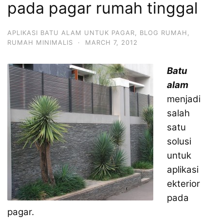
pada pagar rumah tinggal
APLIKASI BATU ALAM UNTUK PAGAR
,
BLOG RUMAH
,
RUMAH MINIMALIS
·
MARCH 7, 2012
Batu
alam
menjadi
salah
satu
solusi
untuk
aplikasi
ekterior
pada
pagar.