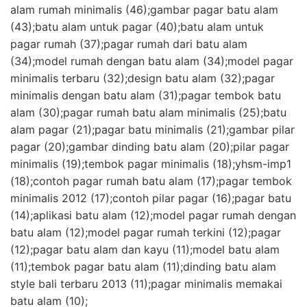
alam rumah minimalis (46);gambar pagar batu alam
(43);batu alam untuk pagar (40);batu alam untuk
pagar rumah (37);pagar rumah dari batu alam
(34);model rumah dengan batu alam (34);model pagar
minimalis terbaru (32);design batu alam (32);pagar
minimalis dengan batu alam (31);pagar tembok batu
alam (30);pagar rumah batu alam minimalis (25);batu
alam pagar (21);pagar batu minimalis (21);gambar pilar
pagar (20);gambar dinding batu alam (20);pilar pagar
minimalis (19);tembok pagar minimalis (18);yhsm-imp1
(18);contoh pagar rumah batu alam (17);pagar tembok
minimalis 2012 (17);contoh pilar pagar (16);pagar batu
(14);aplikasi batu alam (12);model pagar rumah dengan
batu alam (12);model pagar rumah terkini (12);pagar
(12);pagar batu alam dan kayu (11);model batu alam
(11);tembok pagar batu alam (11);dinding batu alam
style bali terbaru 2013 (11);pagar minimalis memakai
batu alam (10);