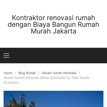
Skip
to
content
Kontraktor renovasi rumah
dengan Biaya Bangun Rumah
Murah Jakarta
Home
Blog Rumah
Desain rumah minimalis
Desain Rumah Minimalis Milner Schmukler by Tribe Studio
Architects