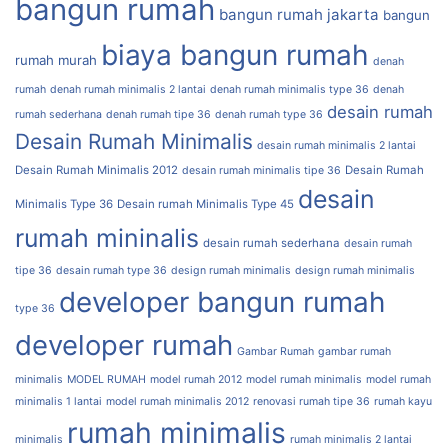
bangun rumah
bangun rumah jakarta
bangun
biaya bangun rumah
rumah murah
denah
rumah
denah rumah minimalis 2 lantai
denah rumah minimalis type 36
denah
desain rumah
rumah sederhana
denah rumah tipe 36
denah rumah type 36
Desain Rumah Minimalis
desain rumah minimalis 2 lantai
Desain Rumah Minimalis 2012
Desain Rumah
desain rumah minimalis tipe 36
desain
Minimalis Type 36
Desain rumah Minimalis Type 45
rumah mininalis
desain rumah sederhana
desain rumah
tipe 36
desain rumah type 36
design rumah minimalis
design rumah minimalis
developer bangun rumah
type 36
developer rumah
Gambar Rumah
gambar rumah
minimalis
MODEL RUMAH
model rumah 2012
model rumah minimalis
model rumah
minimalis 1 lantai
model rumah minimalis 2012
renovasi rumah tipe 36
rumah kayu
rumah minimalis
minimalis
rumah minimalis 2 lantai