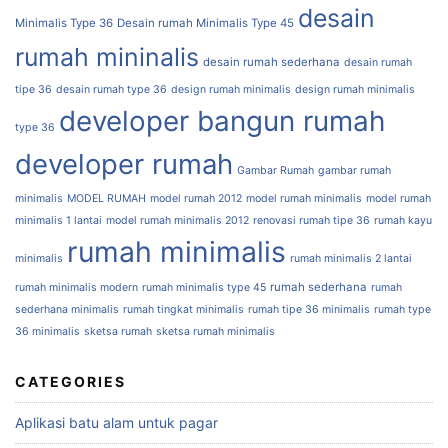
desain
Minimalis Type 36
Desain rumah Minimalis Type 45
rumah mininalis
desain rumah sederhana
desain rumah
tipe 36
desain rumah type 36
design rumah minimalis
design rumah minimalis
developer bangun rumah
type 36
developer rumah
Gambar Rumah
gambar rumah
minimalis
MODEL RUMAH
model rumah 2012
model rumah minimalis
model rumah
minimalis 1 lantai
model rumah minimalis 2012
renovasi rumah tipe 36
rumah kayu
rumah minimalis
minimalis
rumah minimalis 2 lantai
rumah sederhana
rumah minimalis modern
rumah minimalis type 45
rumah
sederhana minimalis
rumah tingkat minimalis
rumah tipe 36 minimalis
rumah type
36 minimalis
sketsa rumah
sketsa rumah minimalis
CATEGORIES
Aplikasi batu alam untuk pagar