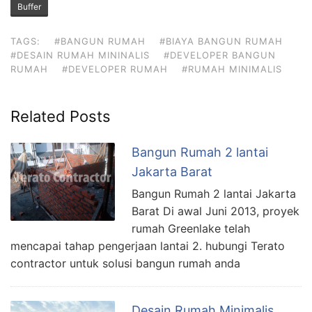
Buffer
TAGS:
#BANGUN RUMAH
#BIAYA BANGUN RUMAH
#DESAIN RUMAH MININALIS
#DEVELOPER BANGUN
RUMAH
#DEVELOPER RUMAH
#RUMAH MINIMALIS
Related Posts
Bangun Rumah 2 lantai
Jakarta Barat
Bangun Rumah 2 lantai Jakarta
Barat Di awal Juni 2013, proyek
rumah Greenlake telah
mencapai tahap pengerjaan lantai 2. hubungi Terato
contractor untuk solusi bangun rumah anda
Desain Rumah Minimalis