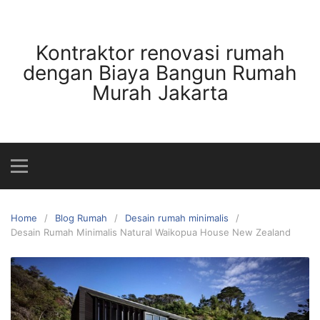
Skip
to
content
Kontraktor renovasi rumah
dengan Biaya Bangun Rumah
Murah Jakarta
Home
Blog Rumah
Desain rumah minimalis
Desain Rumah Minimalis Natural Waikopua House New Zealand