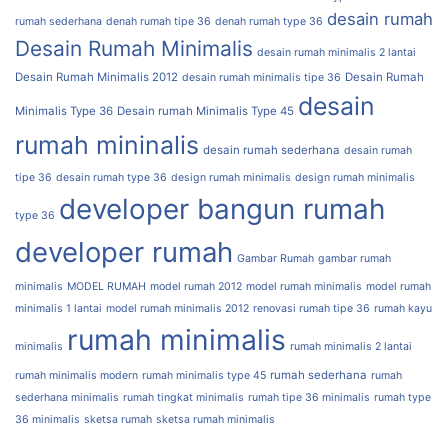
desain rumah
rumah sederhana
denah rumah tipe 36
denah rumah type 36
Desain Rumah Minimalis
desain rumah minimalis 2 lantai
Desain Rumah Minimalis 2012
Desain Rumah
desain rumah minimalis tipe 36
desain
Minimalis Type 36
Desain rumah Minimalis Type 45
rumah mininalis
desain rumah sederhana
desain rumah
tipe 36
desain rumah type 36
design rumah minimalis
design rumah minimalis
developer bangun rumah
type 36
developer rumah
Gambar Rumah
gambar rumah
minimalis
MODEL RUMAH
model rumah 2012
model rumah minimalis
model rumah
minimalis 1 lantai
model rumah minimalis 2012
renovasi rumah tipe 36
rumah kayu
rumah minimalis
minimalis
rumah minimalis 2 lantai
rumah sederhana
rumah minimalis modern
rumah minimalis type 45
rumah
sederhana minimalis
rumah tingkat minimalis
rumah tipe 36 minimalis
rumah type
36 minimalis
sketsa rumah
sketsa rumah minimalis