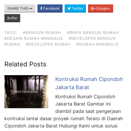
SHARE THIS
Facebook
Twitter
Google+
Buffer
TAGS:
#BANGUN RUMAH
#BIAYA BANGUN RUMAH
#DESAIN RUMAH MININALIS
#DEVELOPER BANGUN
RUMAH
#DEVELOPER RUMAH
#RUMAH MINIMALIS
Related Posts
Kontruksi Rumah Cipondoh
Jakarta Barat
Kontruksi Rumah Cipondoh
Jakarta Barat Gambar ini
diambil pada saat pengerjaan
kontruksi lantai dasar proyek rumah Terato di Daerah
Cipondoh Jakarta Barat Hubungi Kami untuk solusi