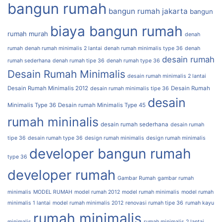
bangun rumah
bangun rumah jakarta
bangun
biaya bangun rumah
rumah murah
denah
rumah
denah rumah minimalis 2 lantai
denah rumah minimalis type 36
denah
desain rumah
rumah sederhana
denah rumah tipe 36
denah rumah type 36
Desain Rumah Minimalis
desain rumah minimalis 2 lantai
Desain Rumah Minimalis 2012
Desain Rumah
desain rumah minimalis tipe 36
desain
Minimalis Type 36
Desain rumah Minimalis Type 45
rumah mininalis
desain rumah sederhana
desain rumah
tipe 36
desain rumah type 36
design rumah minimalis
design rumah minimalis
developer bangun rumah
type 36
developer rumah
Gambar Rumah
gambar rumah
minimalis
MODEL RUMAH
model rumah 2012
model rumah minimalis
model rumah
minimalis 1 lantai
model rumah minimalis 2012
renovasi rumah tipe 36
rumah kayu
rumah minimalis
minimalis
rumah minimalis 2 lantai