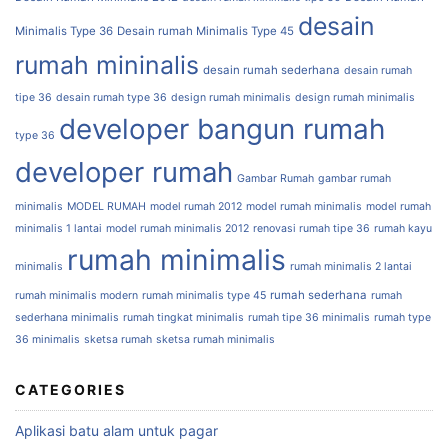
desain
Minimalis Type 36
Desain rumah Minimalis Type 45
rumah mininalis
desain rumah sederhana
desain rumah
tipe 36
desain rumah type 36
design rumah minimalis
design rumah minimalis
developer bangun rumah
type 36
developer rumah
Gambar Rumah
gambar rumah
minimalis
MODEL RUMAH
model rumah 2012
model rumah minimalis
model rumah
minimalis 1 lantai
model rumah minimalis 2012
renovasi rumah tipe 36
rumah kayu
rumah minimalis
minimalis
rumah minimalis 2 lantai
rumah sederhana
rumah minimalis modern
rumah minimalis type 45
rumah
sederhana minimalis
rumah tingkat minimalis
rumah tipe 36 minimalis
rumah type
36 minimalis
sketsa rumah
sketsa rumah minimalis
CATEGORIES
Aplikasi batu alam untuk pagar