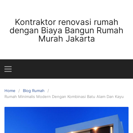
Skip
to
content
Kontraktor renovasi rumah
dengan Biaya Bangun Rumah
Murah Jakarta
Home
Blog Rumah
Rumah Minimalis Modern Dengan Kombinasi Batu Alam Dan Kayu