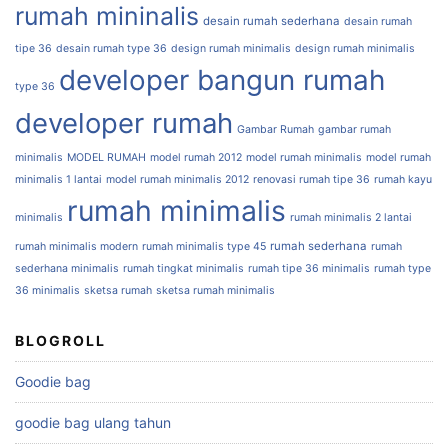
rumah mininalis
desain rumah sederhana
desain rumah
tipe 36
desain rumah type 36
design rumah minimalis
design rumah minimalis
developer bangun rumah
type 36
developer rumah
Gambar Rumah
gambar rumah
minimalis
MODEL RUMAH
model rumah 2012
model rumah minimalis
model rumah
minimalis 1 lantai
model rumah minimalis 2012
renovasi rumah tipe 36
rumah kayu
rumah minimalis
minimalis
rumah minimalis 2 lantai
rumah sederhana
rumah minimalis modern
rumah minimalis type 45
rumah
sederhana minimalis
rumah tingkat minimalis
rumah tipe 36 minimalis
rumah type
36 minimalis
sketsa rumah
sketsa rumah minimalis
BLOGROLL
Goodie bag
goodie bag ulang tahun