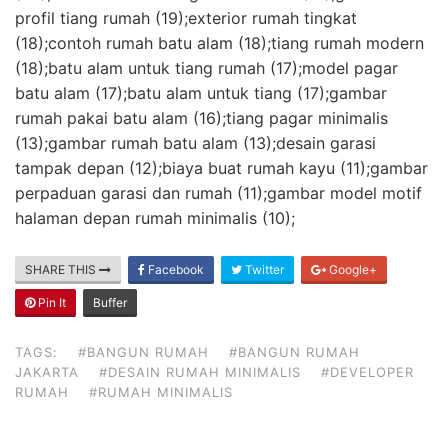
profil tiang rumah (19);exterior rumah tingkat
(18);contoh rumah batu alam (18);tiang rumah modern
(18);batu alam untuk tiang rumah (17);model pagar
batu alam (17);batu alam untuk tiang (17);gambar
rumah pakai batu alam (16);tiang pagar minimalis
(13);gambar rumah batu alam (13);desain garasi
tampak depan (12);biaya buat rumah kayu (11);gambar
perpaduan garasi dan rumah (11);gambar model motif
halaman depan rumah minimalis (10);
SHARE THIS
Facebook
Twitter
Google+
Pin It
Buffer
TAGS:
#BANGUN RUMAH
#BANGUN RUMAH
JAKARTA
#DESAIN RUMAH MINIMALIS
#DEVELOPER
RUMAH
#RUMAH MINIMALIS