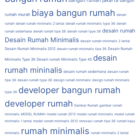
bangun rumah jakarta
bangun
biaya bangun rumah
rumah murah
denah
rumah
denah rumah minimalis 2 lantai
denah rumah minimalis type 36
denah
desain rumah
rumah sederhana
denah rumah tipe 36
denah rumah type 36
Desain Rumah Minimalis
desain rumah minimalis 2 lantai
Desain Rumah Minimalis 2012
Desain Rumah
desain rumah minimalis tipe 36
desain
Minimalis Type 36
Desain rumah Minimalis Type 45
rumah mininalis
desain rumah sederhana
desain rumah
tipe 36
desain rumah type 36
design rumah minimalis
design rumah minimalis
developer bangun rumah
type 36
developer rumah
Gambar Rumah
gambar rumah
minimalis
MODEL RUMAH
model rumah 2012
model rumah minimalis
model rumah
minimalis 1 lantai
model rumah minimalis 2012
renovasi rumah tipe 36
rumah kayu
rumah minimalis
minimalis
rumah minimalis 2 lantai