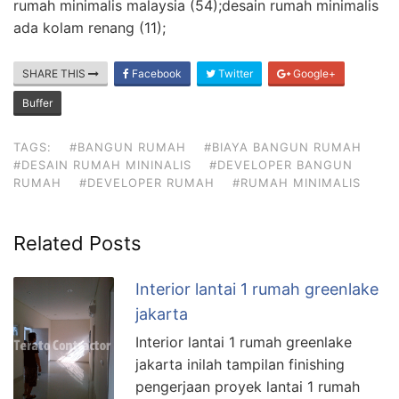
rumah minimalis malaysia (54);desain rumah minimalis
ada kolam renang (11);
SHARE THIS
Facebook
Twitter
Google+
Buffer
TAGS:
#BANGUN RUMAH
#BIAYA BANGUN RUMAH
#DESAIN RUMAH MININALIS
#DEVELOPER BANGUN
RUMAH
#DEVELOPER RUMAH
#RUMAH MINIMALIS
Related Posts
Interior lantai 1 rumah greenlake
jakarta
Interior lantai 1 rumah greenlake
jakarta inilah tampilan finishing
pengerjaan proyek lantai 1 rumah