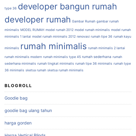
developer bangun rumah
type 36
developer rumah
Gambar Rumah
gambar rumah
minimalis
MODEL RUMAH
model rumah 2012
model rumah minimalis
model rumah
minimalis 1 lantai
model rumah minimalis 2012
renovasi rumah tipe 36
rumah kayu
rumah minimalis
minimalis
rumah minimalis 2 lantai
rumah sederhana
rumah minimalis modern
rumah minimalis type 45
rumah
sederhana minimalis
rumah tingkat minimalis
rumah tipe 36 minimalis
rumah type
36 minimalis
sketsa rumah
sketsa rumah minimalis
BLOGROLL
Goodie bag
goodie bag ulang tahun
harga gorden
Harga Vertical Blinds