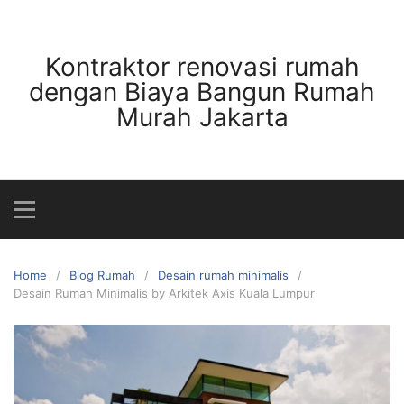
Skip
to
content
Kontraktor renovasi rumah
dengan Biaya Bangun Rumah
Murah Jakarta
Home
Blog Rumah
Desain rumah minimalis
Desain Rumah Minimalis by Arkitek Axis Kuala Lumpur