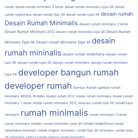
rumah
denah rumah minimalis 2 lantai
denah rumah minimalis type 36
denah
desain rumah
rumah sederhana
denah rumah tipe 36
denah rumah type 36
Desain Rumah Minimalis
desain rumah minimalis 2 lantai
Desain Rumah Minimalis 2012
Desain Rumah
desain rumah minimalis tipe 36
desain
Minimalis Type 36
Desain rumah Minimalis Type 45
rumah mininalis
desain rumah sederhana
desain rumah
tipe 36
desain rumah type 36
design rumah minimalis
design rumah minimalis
developer bangun rumah
type 36
developer rumah
Gambar Rumah
gambar rumah
minimalis
MODEL RUMAH
model rumah 2012
model rumah minimalis
model rumah
minimalis 1 lantai
model rumah minimalis 2012
renovasi rumah tipe 36
rumah kayu
rumah minimalis
minimalis
rumah minimalis 2 lantai
rumah sederhana
rumah minimalis modern
rumah minimalis type 45
rumah
sederhana minimalis
rumah tingkat minimalis
rumah tipe 36 minimalis
rumah type
36 minimalis
sketsa rumah
sketsa rumah minimalis