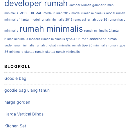
developer rumah
Gambar Rumah
gambar rumah
minimalis
MODEL RUMAH
model rumah 2012
model rumah minimalis
model rumah
minimalis 1 lantai
model rumah minimalis 2012
renovasi rumah tipe 36
rumah kayu
rumah minimalis
minimalis
rumah minimalis 2 lantai
rumah sederhana
rumah minimalis modern
rumah minimalis type 45
rumah
sederhana minimalis
rumah tingkat minimalis
rumah tipe 36 minimalis
rumah type
36 minimalis
sketsa rumah
sketsa rumah minimalis
BLOGROLL
Goodie bag
goodie bag ulang tahun
harga gorden
Harga Vertical Blinds
Kitchen Set