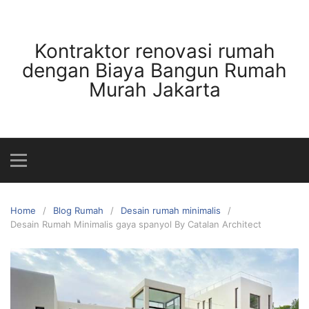
Skip
to
content
Kontraktor renovasi rumah
dengan Biaya Bangun Rumah
Murah Jakarta
Home
Blog Rumah
Desain rumah minimalis
Desain Rumah Minimalis gaya spanyol By Catalan Architect