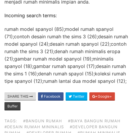
menjadi rumah minimalis impian anda.
Incoming search terms:
rumah model spanyol (85);model rumah spanyol
(71);contoh desain rumah the sims 3 (26);desain rumah
model spanyol (24);desain rumah spanyol (22);contoh
rumah the sims 3 (21);denah rumah minimalis eropa
(21);gambar rumah model spanyol (19);minimalis
spanyol (18);gambar rumah spanyol (17);desain rumah
the sims 1 (16);denah rumah spayol (15);koleksi rumah
tipe spanyol (12);rumah lantai dua model spanyol (12);
SHARE THIS
Facebook
Twitter
Google+
Buffer
TAGS:
#BANGUN RUMAH
#BIAYA BANGUN RUMAH
#DESAIN RUMAH MININALIS
#DEVELOPER BANGUN
RUMAH
#DEVELOPER RUMAH
#RUMAH MINIMALIS