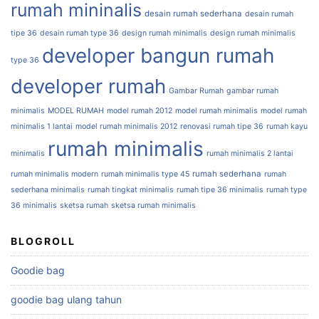
rumah mininalis
desain rumah sederhana
desain rumah
tipe 36
desain rumah type 36
design rumah minimalis
design rumah minimalis
developer bangun rumah
type 36
developer rumah
Gambar Rumah
gambar rumah
minimalis
MODEL RUMAH
model rumah 2012
model rumah minimalis
model rumah
minimalis 1 lantai
model rumah minimalis 2012
renovasi rumah tipe 36
rumah kayu
rumah minimalis
minimalis
rumah minimalis 2 lantai
rumah sederhana
rumah minimalis modern
rumah minimalis type 45
rumah
sederhana minimalis
rumah tingkat minimalis
rumah tipe 36 minimalis
rumah type
36 minimalis
sketsa rumah
sketsa rumah minimalis
BLOGROLL
Goodie bag
goodie bag ulang tahun