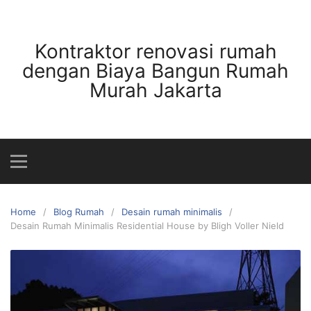
Skip
to
content
Kontraktor renovasi rumah
dengan Biaya Bangun Rumah
Murah Jakarta
Home
Blog Rumah
Desain rumah minimalis
Desain Rumah Minimalis Residential House by Bligh Voller Nield