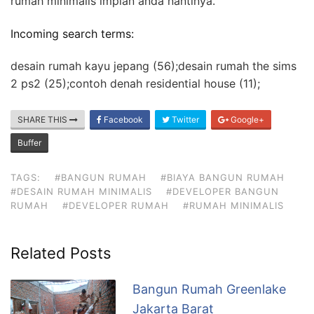
rumah minimalis impian anda nantinya.
Incoming search terms:
desain rumah kayu jepang (56);desain rumah the sims
2 ps2 (25);contoh denah residential house (11);
SHARE THIS
Facebook
Twitter
Google+
Buffer
TAGS:
#BANGUN RUMAH
#BIAYA BANGUN RUMAH
#DESAIN RUMAH MINIMALIS
#DEVELOPER BANGUN
RUMAH
#DEVELOPER RUMAH
#RUMAH MINIMALIS
Related Posts
Bangun Rumah Greenlake
Jakarta Barat