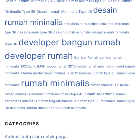
Desain Rumah Minimalis 2012
Desain Rumah
desain rumah minimalis tipe 36
desain
Minimalis Type 36
Desain rumah Minimalis Type 45
rumah mininalis
desain rumah sederhana
desain rumah
tipe 36
desain rumah type 36
design rumah minimalis
design rumah minimalis
developer bangun rumah
type 36
developer rumah
Gambar Rumah
gambar rumah
minimalis
MODEL RUMAH
model rumah 2012
model rumah minimalis
model rumah
minimalis 1 lantai
model rumah minimalis 2012
renovasi rumah tipe 36
rumah kayu
rumah minimalis
minimalis
rumah minimalis 2 lantai
rumah sederhana
rumah minimalis modern
rumah minimalis type 45
rumah
sederhana minimalis
rumah tingkat minimalis
rumah tipe 36 minimalis
rumah type
36 minimalis
sketsa rumah
sketsa rumah minimalis
CATEGORIES
Aplikasi batu alam untuk pagar