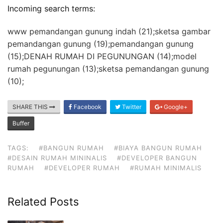
Incoming search terms:
www pemandangan gunung indah (21);sketsa gambar
pemandangan gunung (19);pemandangan gunung
(15);DENAH RUMAH DI PEGUNUNGAN (14);model
rumah pegunungan (13);sketsa pemandangan gunung
(10);
SHARE THIS
Facebook
Twitter
Google+
Buffer
TAGS:
#BANGUN RUMAH
#BIAYA BANGUN RUMAH
#DESAIN RUMAH MININALIS
#DEVELOPER BANGUN
RUMAH
#DEVELOPER RUMAH
#RUMAH MINIMALIS
Related Posts