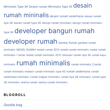
desain
Minimalis Type 36
Desain rumah Minimalis Type 45
rumah mininalis
desain rumah sederhana
desain rumah
tipe 36
desain rumah type 36
design rumah minimalis
design rumah minimalis
developer bangun rumah
type 36
developer rumah
Gambar Rumah
gambar rumah
minimalis
MODEL RUMAH
model rumah 2012
model rumah minimalis
model rumah
minimalis 1 lantai
model rumah minimalis 2012
renovasi rumah tipe 36
rumah kayu
rumah minimalis
minimalis
rumah minimalis 2 lantai
rumah sederhana
rumah minimalis modern
rumah minimalis type 45
rumah
sederhana minimalis
rumah tingkat minimalis
rumah tipe 36 minimalis
rumah type
36 minimalis
sketsa rumah
sketsa rumah minimalis
BLOGROLL
Goodie bag