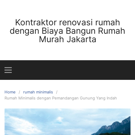
Skip
to
content
Kontraktor renovasi rumah
dengan Biaya Bangun Rumah
Murah Jakarta
Home
rumah minimalis
Rumah Minimalis dengan Pemandangan Gunung Yang Indah