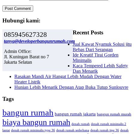
Hubungi kami:
Recent Posts
085945627328
tanya@developerbangunrumah.com
Jual Kawat Nyamuk Solusi jitu
Bebas Dari Serangan
Admin Office:
Ide Kreatif Tirai Gorden
Jl. Kuningan Barat no 7
Minimalis
Jakarta Selatan
Kaca Tempered Lebih Safety
Dan Menarik
Rasakan Mandi Air Hangat Lebih Mudah Dengan Water
Heater Listrik
Hunian Lebih Menarik Dengan Atap Buka Tutup Sunlouvre
Tags
bangun rumah
bangun rumah jakarta
bangun rumah murah
biaya bangun rumah
denah rumah
denah rumah minimalis 2
lantai
denah rumah minimalis type 36
denah rumah sederhana
denah rumah tipe 36
denah