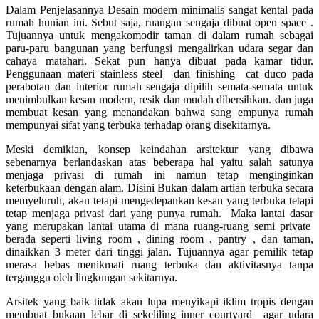
Dalam Penjelasannya Desain modern minimalis sangat kental pada
rumah hunian ini. Sebut saja, ruangan sengaja dibuat open space .
Tujuannya untuk mengakomodir taman di dalam rumah sebagai
paru-paru bangunan yang berfungsi mengalirkan udara segar dan
cahaya matahari. Sekat pun hanya dibuat pada kamar tidur.
Penggunaan materi stainless steel dan finishing cat duco pada
perabotan dan interior rumah sengaja dipilih semata-semata untuk
menimbulkan kesan modern, resik dan mudah dibersihkan. dan juga
membuat kesan yang menandakan bahwa sang empunya rumah
mempunyai sifat yang terbuka terhadap orang disekitarnya.
Meski demikian, konsep keindahan arsitektur yang dibawa
sebenarnya berlandaskan atas beberapa hal yaitu salah satunya
menjaga privasi di rumah ini namun tetap menginginkan
keterbukaan dengan alam. Disini Bukan dalam artian terbuka secara
memyeluruh, akan tetapi mengedepankan kesan yang terbuka tetapi
tetap menjaga privasi dari yang punya rumah. Maka lantai dasar
yang merupakan lantai utama di mana ruang-ruang semi private
berada seperti living room , dining room , pantry , dan taman,
dinaikkan 3 meter dari tinggi jalan. Tujuannya agar pemilik tetap
merasa bebas menikmati ruang terbuka dan aktivitasnya tanpa
terganggu oleh lingkungan sekitarnya.
Arsitek yang baik tidak akan lupa menyikapi iklim tropis dengan
membuat bukaan lebar di sekeliling inner courtyard agar udara