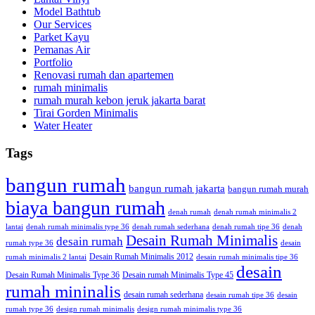
Model Bathtub
Our Services
Parket Kayu
Pemanas Air
Portfolio
Renovasi rumah dan apartemen
rumah minimalis
rumah murah kebon jeruk jakarta barat
Tirai Gorden Minimalis
Water Heater
Tags
bangun rumah
bangun rumah jakarta
bangun rumah murah
biaya bangun rumah
denah rumah
denah rumah minimalis 2
lantai
denah rumah minimalis type 36
denah rumah sederhana
denah rumah tipe 36
denah
Desain Rumah Minimalis
desain rumah
rumah type 36
desain
Desain Rumah Minimalis 2012
rumah minimalis 2 lantai
desain rumah minimalis tipe 36
desain
Desain Rumah Minimalis Type 36
Desain rumah Minimalis Type 45
rumah mininalis
desain rumah sederhana
desain rumah tipe 36
desain
rumah type 36
design rumah minimalis
design rumah minimalis type 36