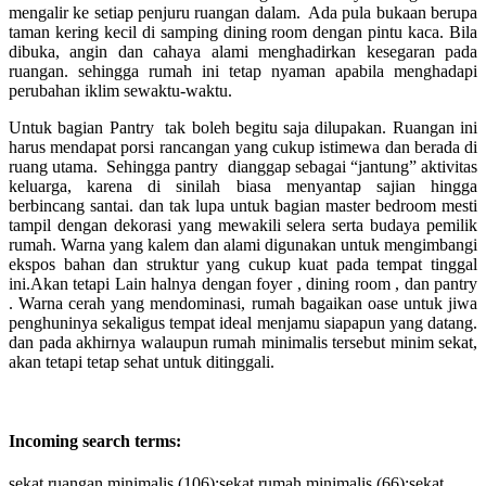
mengalir ke setiap penjuru ruangan dalam. Ada pula bukaan berupa
taman kering kecil di samping dining room dengan pintu kaca. Bila
dibuka, angin dan cahaya alami menghadirkan kesegaran pada
ruangan. sehingga rumah ini tetap nyaman apabila menghadapi
perubahan iklim sewaktu-waktu.
Untuk bagian Pantry tak boleh begitu saja dilupakan. Ruangan ini
harus mendapat porsi rancangan yang cukup istimewa dan berada di
ruang utama. Sehingga pantry dianggap sebagai “jantung” aktivitas
keluarga, karena di sinilah biasa menyantap sajian hingga
berbincang santai. dan tak lupa untuk bagian master bedroom mesti
tampil dengan dekorasi yang mewakili selera serta budaya pemilik
rumah. Warna yang kalem dan alami digunakan untuk mengimbangi
ekspos bahan dan struktur yang cukup kuat pada tempat tinggal
ini.Akan tetapi Lain halnya dengan foyer , dining room , dan pantry
. Warna cerah yang mendominasi, rumah bagaikan oase untuk jiwa
penghuninya sekaligus tempat ideal menjamu siapapun yang datang.
dan pada akhirnya walaupun rumah minimalis tersebut minim sekat,
akan tetapi tetap sehat untuk ditinggali.
Incoming search terms:
sekat ruangan minimalis (106);sekat rumah minimalis (66);sekat