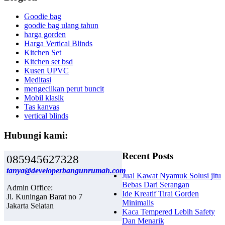
Goodie bag
goodie bag ulang tahun
harga gorden
Harga Vertical Blinds
Kitchen Set
Kitchen set bsd
Kusen UPVC
Meditasi
mengecilkan perut buncit
Mobil klasik
Tas kanvas
vertical blinds
Hubungi kami:
Recent Posts
085945627328
tanya@developerbangunrumah.com
Jual Kawat Nyamuk Solusi jitu
Bebas Dari Serangan
Admin Office:
Ide Kreatif Tirai Gorden
Jl. Kuningan Barat no 7
Minimalis
Jakarta Selatan
Kaca Tempered Lebih Safety
Dan Menarik