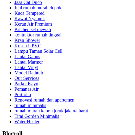
Jasa Cat Duco
Jual rumah murah depok
Kaca Tempered
Kawat Nyamuk
Keran Air Premium
Kitchen set mewah
kontraktor rumah tinggal
Kran Shower
Kusen UPVC
Lampu Taman Solar Cell
Lantai Gabus
Lantai Marmer
Lantai Vinyl
Model Bathtub
Our Services
Parket Kayu
Pemanas Air
Portfolio
Renovasi rumah dan apartemen
rumah minimalis
rumah murah kebon jeruk jakarta barat
Tirai Gorden Minimalis
Water Heater
Blogroll