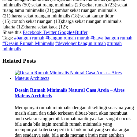
minimalis (50);sekat ruang minimalis (23);sekat rumah (23);sekat
ruang tamu minimalis (21);gambar sekat ruangan minimalis
(21);harga sekat ruangan minimalis (18);sekat kamar tidur
(15);contoh sekat ruangan (13);harga sekat ruangan minimalis
jakarta (12);harga sekat kaca (12);
Share this
Facebook
Twitter
Google+
Buffer
Tags:
#bangun rumah
#bangun rumah murah
#biaya bangun rumah
#Desain Rumah Minimalis
#developer bangun rumah
#rumah
minimalis
Related Posts
Desain Rumah Minimalis Natural Casa Areia – Aires
Mateus Architects
Mempunyai rumah minimalis dengan dikelilingi suasana yang
masih alami dan tidak terkesan dibuat-buat, akan membuat
anda selaku sang pemilik rumah nantinya akan sangat cocok
bila anda bila ingin memilih rumah minimalis yang
mempunyai kriteria seperti ini. bukan hal yang sembarangan
dan seadanya saja, bila anda memang ingin menjatuhkan