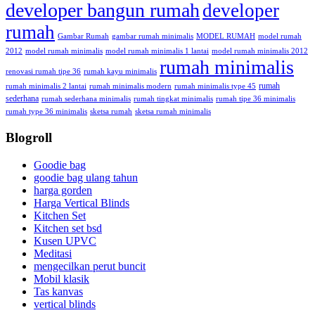
developer bangun rumah
developer
rumah
Gambar Rumah
gambar rumah minimalis
MODEL RUMAH
model rumah
2012
model rumah minimalis
model rumah minimalis 1 lantai
model rumah minimalis 2012
rumah minimalis
renovasi rumah tipe 36
rumah kayu minimalis
rumah
rumah minimalis 2 lantai
rumah minimalis modern
rumah minimalis type 45
sederhana
rumah sederhana minimalis
rumah tingkat minimalis
rumah tipe 36 minimalis
rumah type 36 minimalis
sketsa rumah
sketsa rumah minimalis
Blogroll
Goodie bag
goodie bag ulang tahun
harga gorden
Harga Vertical Blinds
Kitchen Set
Kitchen set bsd
Kusen UPVC
Meditasi
mengecilkan perut buncit
Mobil klasik
Tas kanvas
vertical blinds