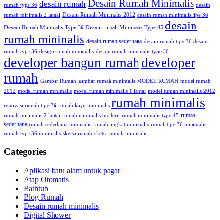
Desain Rumah Minimalis
desain rumah
rumah type 36
desain
Desain Rumah Minimalis 2012
rumah minimalis 2 lantai
desain rumah minimalis tipe 36
desain
Desain Rumah Minimalis Type 36
Desain rumah Minimalis Type 45
rumah mininalis
desain rumah sederhana
desain rumah tipe 36
desain
rumah type 36
design rumah minimalis
design rumah minimalis type 36
developer bangun rumah
developer
rumah
Gambar Rumah
gambar rumah minimalis
MODEL RUMAH
model rumah
2012
model rumah minimalis
model rumah minimalis 1 lantai
model rumah minimalis 2012
rumah minimalis
renovasi rumah tipe 36
rumah kayu minimalis
rumah
rumah minimalis 2 lantai
rumah minimalis modern
rumah minimalis type 45
sederhana
rumah sederhana minimalis
rumah tingkat minimalis
rumah tipe 36 minimalis
rumah type 36 minimalis
sketsa rumah
sketsa rumah minimalis
Categories
Aplikasi batu alam untuk pagar
Atap Otomatis
Bathtub
Blog Rumah
Desain rumah minimalis
Digital Shower